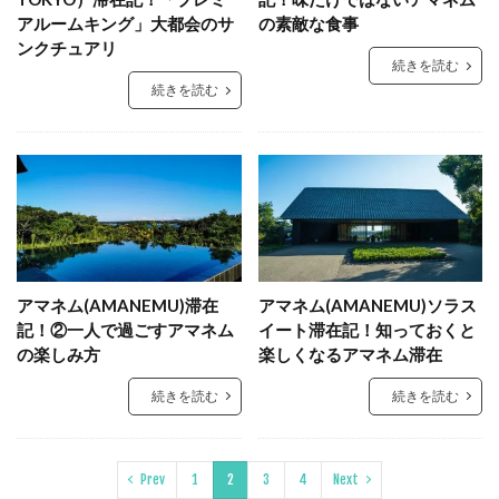
アルームキング」大都会のサ
の素敵な食事
ンクチュアリ
続きを読む
続きを読む
アマネム(AMANEMU)滞在
アマネム(AMANEMU)ソラス
記！②一人で過ごすアマネム
イート滞在記！知っておくと
の楽しみ方
楽しくなるアマネム滞在
続きを読む
続きを読む
Prev
1
2
3
4
Next