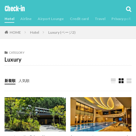
Check-in
Hotel
Airline
Airport Lounge
Credit card
Travel
Privacy policy
Hotel
Luxury (ページ2)
HOME
CATEGORY
Luxury
新着順
人気順