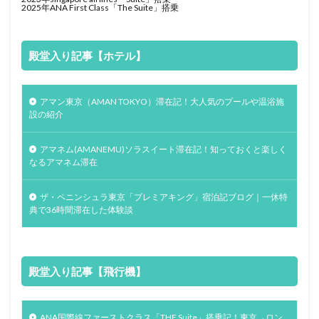
2025年ANA First Class「The Suite」搭乗
殿堂入り記事【ホテル】
アマン東京（AMAN TOKYO）滞在記！大人気のプールや温浴施
設の紹介
アマネム(AMANEMU)ソラスイート滞在記！知っておくと楽しく
なるアマネム滞在
ザ・ペニンシュラ東京「プレミアキング」宿泊記ブログ｜一休特
典で36時間滞在した体験談
殿堂入り記事【飛行機】
ANA国際線ファーストクラス「THE Suite」搭乗記！東京→ロン