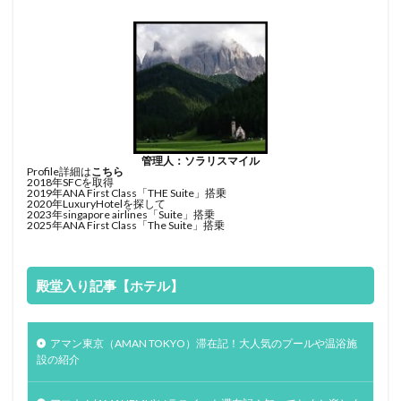
管理人：ソラリスマイル
Profile詳細は
こちら
2018年SFCを取得
2019年ANA First Class「THE Suite」搭乗
2020年LuxuryHotelを探して
2023年singapore airlines「Suite」搭乗
2025年ANA First Class「The Suite」搭乗
殿堂入り記事【ホテル】
アマン東京（AMAN TOKYO）滞在記！大人気のプールや温浴施
設の紹介