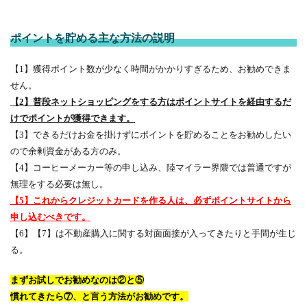
ポイントを貯める主な方法の説明
【1】獲得ポイント数が少なく時間がかかりすぎるため、お勧めできま
せん。
【2】普段ネットショッピングをする方はポイントサイトを経由するだ
けでポイントが獲得できます。
【3】できるだけお金を掛けずにポイントを貯めることをお勧めしたい
ので余剰資金がある方のみ。
【4】コーヒーメーカー等の申し込み、陸マイラー界隈では普通ですが
無理をする必要は無し。
【5】これからクレジットカードを作る人は、必ず
ポイントサイト
から
申し込むべきです。
【6】【7】は不動産購入に関する対面面接が入ってきたりと手間が生じ
る。
まずお試しでお勧めなのは②と⑤
慣れてきたら⑦、と言う方法がお勧めです。