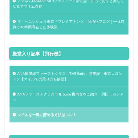
アマネム(AMANEMU)ソラスイート滞在記！知っておくと楽しく
なるアマネム滞在
ザ・ペニンシュラ東京「プレミアキング」宿泊記ブログ｜一休特
典で36時間滞在した体験談
殿堂入り記事【飛行機】
ANA国際線ファーストクラス「THE Suite」搭乗記！東京→ロン
ドン【マイルでの乗り方も解説】
ANAファーストクラス THE Suite 機内食をご紹介 羽田→ロンド
ン
マイルを一気に貯める方法はコレ！