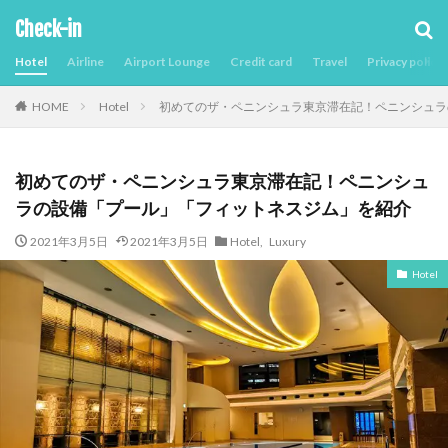
Check-in
Hotel
Airline
Airport Lounge
Credit card
Travel
Privacy policy
Hotel
初めてのザ・ペニンシュラ東京滞在記！ペニンシュラ
HOME
初めてのザ・ペニンシュラ東京滞在記！ペニンシュ
ラの設備「プール」「フィットネスジム」を紹介
2021年3月5日
2021年3月5日
Hotel
,
Luxury
Hotel