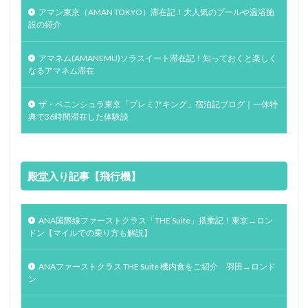
アマン東京（AMAN TOKYO）滞在記！大人気のプールや温浴施
設の紹介
アマネム(AMANEMU)ソラスイート滞在記！知っておくと楽しく
なるアマネム滞在
ザ・ペニンシュラ東京「プレミアキング」宿泊記ブログ｜一休特
典で36時間滞在した体験談
殿堂入り記事【飛行機】
ANA国際線ファーストクラス「THE Suite」搭乗記！東京→ロン
ドン【マイルでの乗り方も解説】
ANAファーストクラス THE Suite 機内食をご紹介 羽田→ロンド
ン