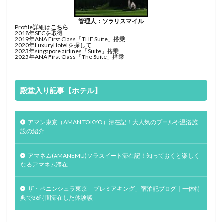
管理人：ソラリスマイル
Profile詳細は
こちら
2018年SFCを取得
2019年ANA First Class「THE Suite」搭乗
2020年LuxuryHotelを探して
2023年singapore airlines「Suite」搭乗
2025年ANA First Class「The Suite」搭乗
殿堂入り記事【ホテル】
アマン東京（AMAN TOKYO）滞在記！大人気のプールや温浴施
設の紹介
アマネム(AMANEMU)ソラスイート滞在記！知っておくと楽しく
なるアマネム滞在
ザ・ペニンシュラ東京「プレミアキング」宿泊記ブログ｜一休特
典で36時間滞在した体験談