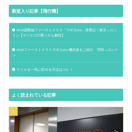
殿堂入り記事【飛行機】
ANA国際線ファーストクラス「THE Suite」搭乗記！東京→ロン
ドン【マイルでの乗り方も解説】
ANAファーストクラス THE Suite 機内食をご紹介 羽田→ロンド
ン
マイルを一気に貯める方法はコレ！
よく読まれている記事