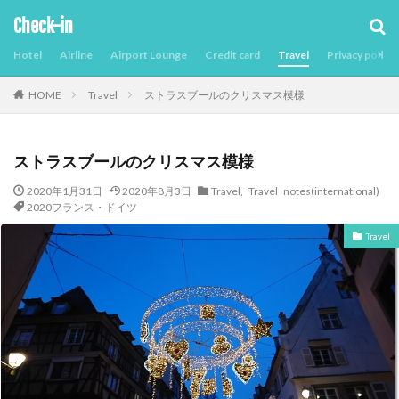
Check-in
Hotel
Airline
Airport Lounge
Credit card
Travel
Privacy policy
Travel
ストラスブールのクリスマス模様
HOME
ストラスブールのクリスマス模様
2020年1月31日
2020年8月3日
Travel
,
Travel notes(international)
2020フランス・ドイツ
Travel