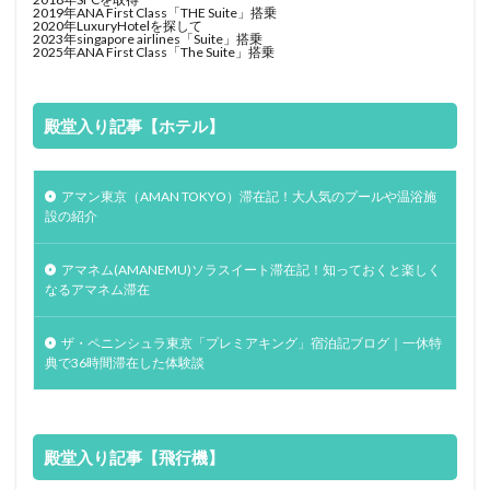
2019年ANA First Class「THE Suite」搭乗
2020年LuxuryHotelを探して
2023年singapore airlines「Suite」搭乗
2025年ANA First Class「The Suite」搭乗
殿堂入り記事【ホテル】
アマン東京（AMAN TOKYO）滞在記！大人気のプールや温浴施
設の紹介
アマネム(AMANEMU)ソラスイート滞在記！知っておくと楽しく
なるアマネム滞在
ザ・ペニンシュラ東京「プレミアキング」宿泊記ブログ｜一休特
典で36時間滞在した体験談
殿堂入り記事【飛行機】