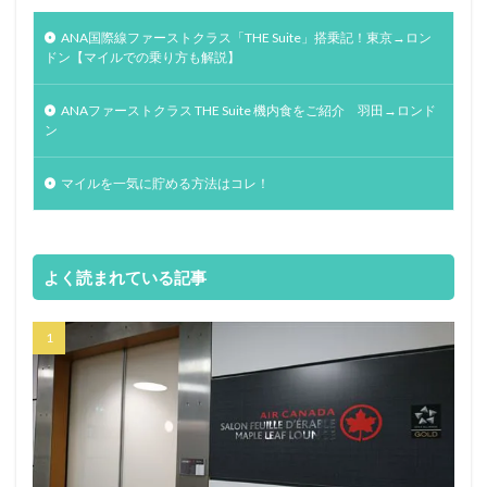
ANA国際線ファーストクラス「THE Suite」搭乗記！東京→ロン
ドン【マイルでの乗り方も解説】
ANAファーストクラス THE Suite 機内食をご紹介 羽田→ロンド
ン
マイルを一気に貯める方法はコレ！
よく読まれている記事