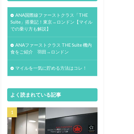
ANA国際線ファーストクラス「THE
Suite」搭乗記！東京→ロンドン【マイル
での乗り方も解説】
ANAファーストクラス THE Suite 機内
食をご紹介 羽田→ロンドン
マイルを一気に貯める方法はコレ！
よく読まれている記事