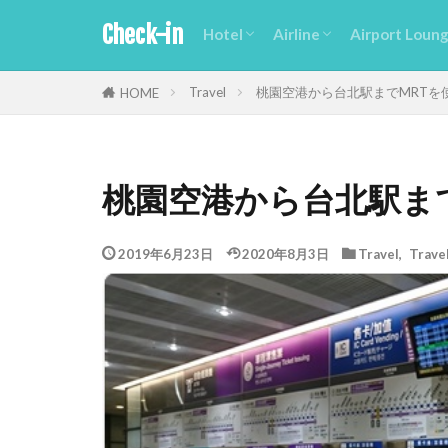
Check-in
Hotel
Airline
Airport Loun
Luxury
Deluxe
Economy
First Class
Business Class
Pre・Economy Class
Airline info
Airline Loun
PriorityPass
Card Lounge
Travel
桃園空港から台北駅までMRTを
HOME
桃園空港から台北駅ま
2019年6月23日
2020年8月3日
Travel
,
Trave