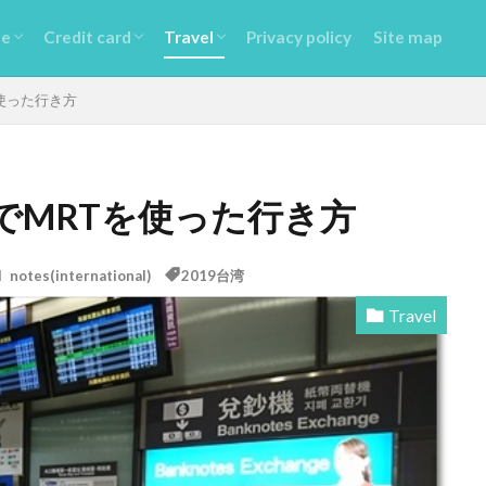
ge
Credit card
Travel
Privacy policy
Site map
ge
 Lounge
Amex Platinum
Starwood priferd guest
Luxury card
Super Flyers
etc
Award tickets
Travel notes(Domestic)
Travel notes(international)
Suitcase
Point Get
etc
使った行き方
でMRTを使った行き方
l notes(international)
2019台湾
Travel