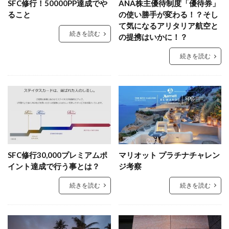
SFC修行！50000PP達成でや
ANA株主優待制度「優待券」
ること
の使い勝手が変わる！？そし
て気になるアリタリア航空と
続きを読む
の提携はいかに！？
続きを読む
SFC修行30,000プレミアムポ
マリオット プラチナチャレン
イント達成で行う事とは？
ジ考察
続きを読む
続きを読む