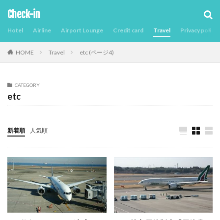
Check-in
Hotel
Airline
Airport Lounge
Credit card
Travel
Privacy policy
Travel
etc (ページ4)
HOME
CATEGORY
etc
新着順
人気順