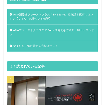
ANA国際線ファーストクラス「THE Suite」搭乗記！東京→ロン
ドン【マイルでの乗り方も解説】
ANAファーストクラス THE Suite 機内食をご紹介 羽田→ロンド
ン
マイルを一気に貯める方法はコレ！
よく読まれている記事