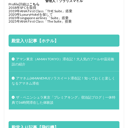
管理人：ソラリスマイル
Profile詳細は
こちら
2018年SFCを取得
2019年ANA First Class「THE Suite」搭乗
2020年LuxuryHotelを探して
2023年singapore airlines「Suite」搭乗
2025年ANA First Class「The Suite」搭乗
殿堂入り記事【ホテル】
アマン東京（AMAN TOKYO）滞在記！大人気のプールや温浴施
設の紹介
アマネム(AMANEMU)ソラスイート滞在記！知っておくと楽しく
なるアマネム滞在
ザ・ペニンシュラ東京「プレミアキング」宿泊記ブログ｜一休特
典で36時間滞在した体験談
殿堂入り記事【飛行機】