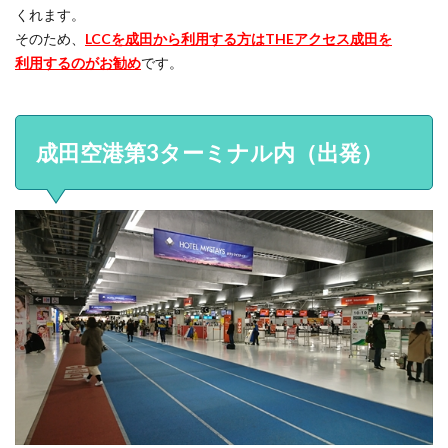
くれます。
そのため、
LCCを成田から利用する方はTHEアクセス成田を
利用するのがお勧め
です。
成田空港第3ターミナル内（出発）