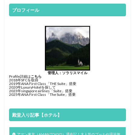
プロフィール
管理人：ソラリスマイル
Profile詳細は
こちら
2018年SFCを取得
2019年ANA First Class「THE Suite」搭乗
2020年LuxuryHotelを探して
2023年singapore airlines「Suite」搭乗
2025年ANA First Class「The Suite」搭乗
殿堂入り記事【ホテル】
アマン東京（AMAN TOKYO）滞在記！大人気のプールや温浴施