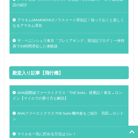
設の紹介
アマネム(AMANEMU)ソラスイート滞在記！知っておくと楽しく
なるアマネム滞在
ザ・ペニンシュラ東京「プレミアキング」宿泊記ブログ｜一休特
典で36時間滞在した体験談
殿堂入り記事【飛行機】
ANA国際線ファーストクラス「THE Suite」搭乗記！東京→ロン
ドン【マイルでの乗り方も解説】
ANAファーストクラス THE Suite 機内食をご紹介 羽田→ロンド
ン
マイルを一気に貯める方法はコレ！